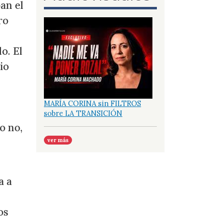
an el
ro
o. El
io
MARÍA CORINA sin FILTROS
sobre LA TRANSICIÓN
o no,
ver más
s
a a
os