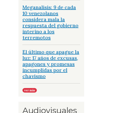
Meganalisis: 9 de cada
10 venezolanos
considera mala la
respuesta del gobierno
interino a los
terremotos
El último que apague la
luz: 17 años de excusas,
apagones y promesas
incumplidas por el
chavismo
ver más
Audiovisuales