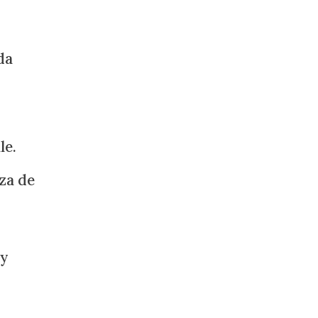
da
le.
aza de
 y