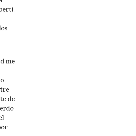
erti.
los
ad me
co
tre
te de
uerdo
el
por