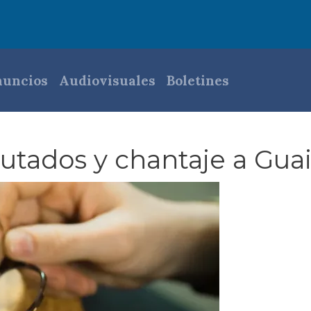
pal
uncios
Audiovisuales
Boletines
utados y chantaje a Gua