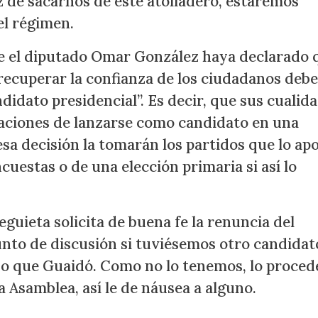
z de sacarnos de este atolladero, estaremos
el régimen.
e el diputado Omar González haya declarado 
 recuperar la confianza de los ciudadanos debe
didato presidencial”. Es decir, que sus cualid
aciones de lanzarse como candidato en una
sa decisión la tomarán los partidos que lo ap
cuestas o de una elección primaria si así lo
guieta solicita de buena fe la renuncia del
punto de discusión si tuviésemos otro candida
o que Guaidó. Como no lo tenemos, lo proced
a Asamblea, así le de náusea a alguno.