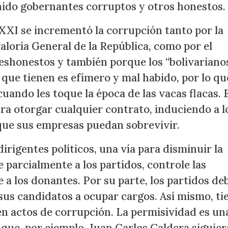
nido gobernantes corruptos y otros honestos.
 XXI se incrementó la corrupción tanto por la
aloría General de la República, como por el
shonestos y también porque los “bolivariano
 que tienen es efímero y mal habido, por lo qu
cuando les toque la época de las vacas flacas. 
ara otorgar cualquier contrato, induciendo a l
ue sus empresas puedan sobrevivir.
irigentes políticos, una vía para disminuir la
e parcialmente a los partidos, controle las
 a los donantes. Por su parte, los partidos de
 sus candidatos a ocupar cargos. Así mismo, ti
en actos de corrupción. La permisividad es un
o que, por ejemplo, Juan Carlos Caldera siguier