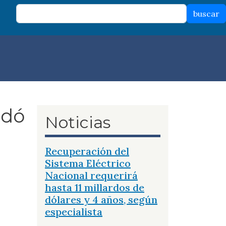
buscar
idó
Noticias
Recuperación del
Sistema Eléctrico
Nacional requerirá
hasta 11 millardos de
dólares y 4 años, según
especialista