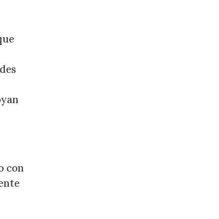
que
ades
oyan
to con
ente