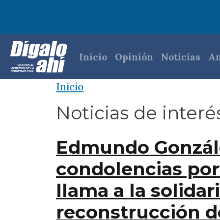
Pasar al contenido principal
Navegación princi
Inicio
Opinión
Noticias
An
Inicio
Noticias de interé
Edmundo Gonzále
condolencias por 
llama a la solidar
reconstrucción d