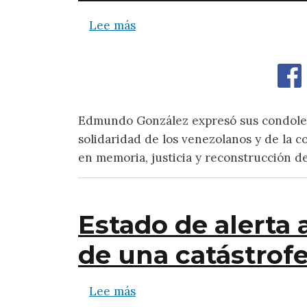
sobre Edmundo González Urruti
Lee más
Edmundo González expresó sus condolenci
solidaridad de los venezolanos y de la c
en memoria, justicia y reconstrucción d
Estado de alerta
de una catástrof
sobre Estado de alerta actual
Lee más