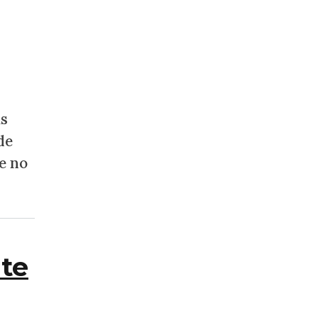
as
de
e no
nte