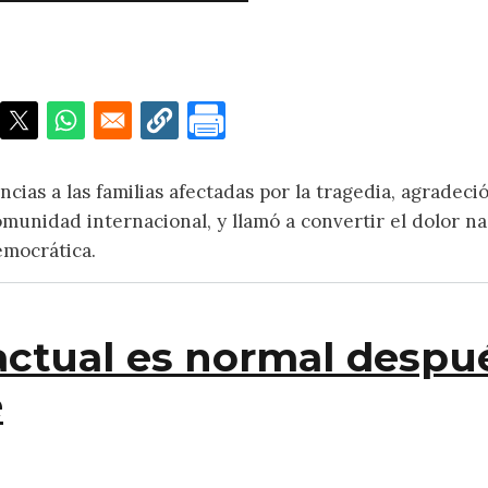
a expresa condolencias por la tragedia nacional y lla
as a las familias afectadas por la tragedia, agradeció
omunidad internacional, y llamó a convertir el dolor na
emocrática.
 actual es normal despu
e
 es normal después de una catástrofe