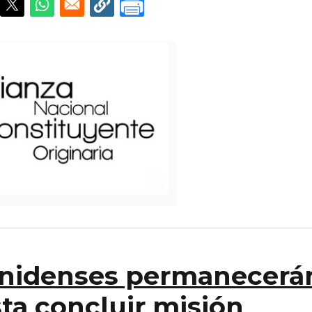
ounidenses permanecerá
ta concluir misión