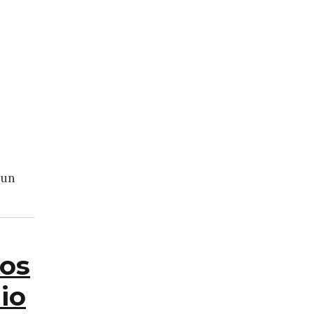
 humanitaria
 un
los
io