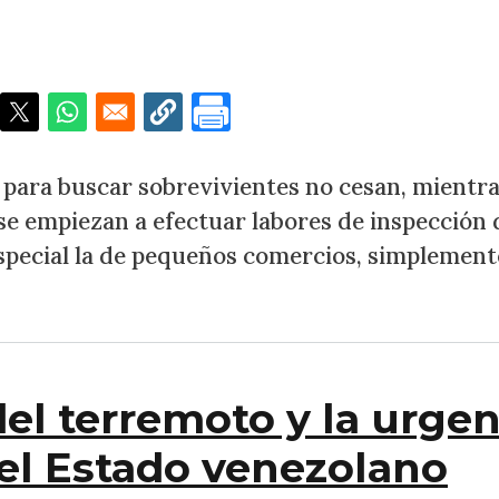
emotos, La Guaira se ajusta a la nueva realidad
s para buscar sobrevivientes no cesan, mientr
 se empiezan a efectuar labores de inspección 
especial la de pequeños comercios, simplement
del terremoto y la urge
el Estado venezolano