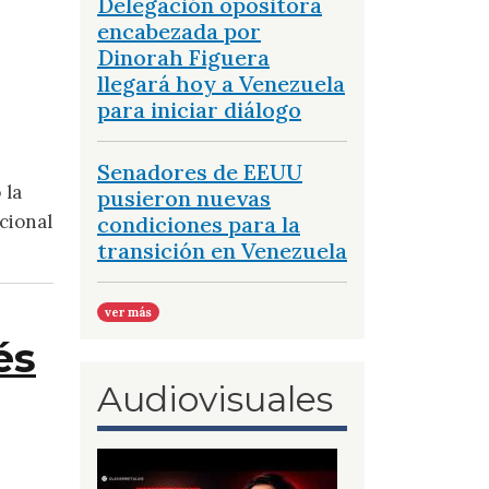
Delegación opositora
encabezada por
ma a la solidaridad, la memoria y la reconstrucción d
Dinorah Figuera
llegará hoy a Venezuela
para iniciar diálogo
Senadores de EEUU
 la
pusieron nuevas
cional
condiciones para la
transición en Venezuela
ver más
és
Audiovisuales