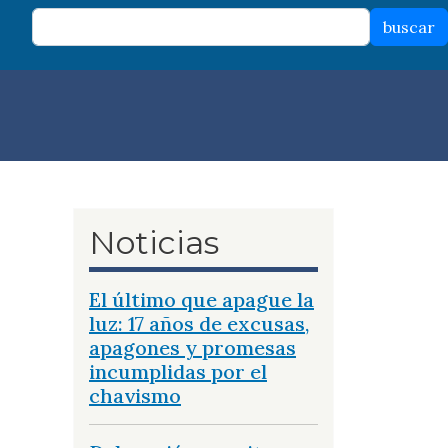
buscar
Noticias
El último que apague la
luz: 17 años de excusas,
apagones y promesas
incumplidas por el
chavismo