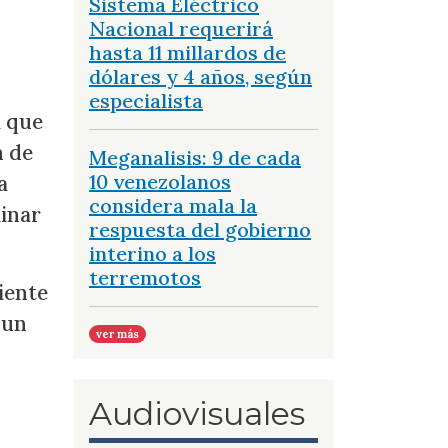
Sistema Eléctrico
Nacional requerirá
hasta 11 millardos de
dólares y 4 años, según
especialista
a que
n de
Meganalisis: 9 de cada
10 venezolanos
a
considera mala la
minar
respuesta del gobierno
interino a los
terremotos
iente
 un
ver más
Audiovisuales