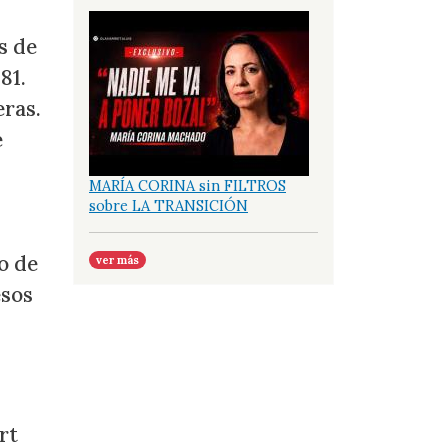
s de
81.
eras.
e
MARÍA CORINA sin FILTROS
sobre LA TRANSICIÓN
o de
ver más
esos
rt