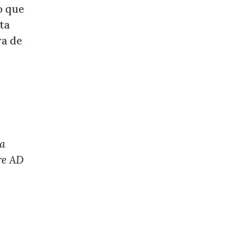
o que
ta
ra de
ía
tre AD