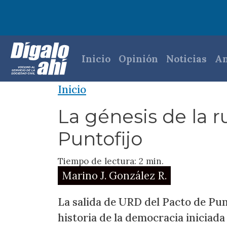
Pasar al contenido principal
Navegación princi
Inicio
Opinión
Noticias
An
Inicio
La génesis de la r
Puntofijo
Tiempo de lectura: 2 min.
Marino J. González R.
La salida de URD del Pacto de Pun
historia de la democracia iniciada 