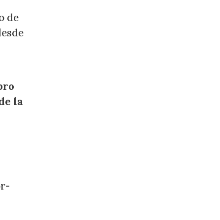
o de
desde
bro
de la
r-