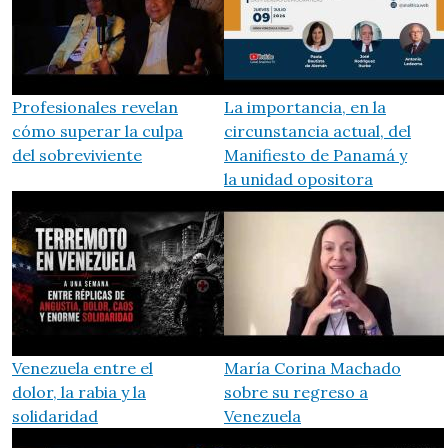
Profesionales revelan
La importancia, en la
cómo superar la culpa
circunstancia actual, del
del sobreviviente
Manifiesto de Panamá y
la unidad opositora
Venezuela entre el
María Corina Machado
dolor, la rabia y la
sobre su regreso a
solidaridad
Venezuela