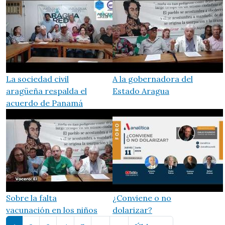
La sociedad civil
A la gobernadora del
aragüeña respalda el
Estado Aragua
acuerdo de Panamá
Sobre la falta
¿Conviene o no
vacunación en los niños
dolarizar?
Paginación