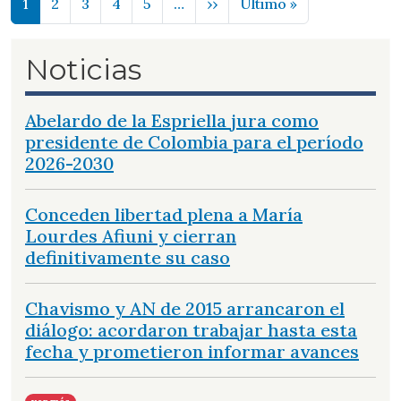
Siguiente página
Última página
1
2
3
4
5
…
››
Último »
Noticias
Abelardo de la Espriella jura como
presidente de Colombia para el período
2026-2030
Conceden libertad plena a María
Lourdes Afiuni y cierran
definitivamente su caso
Chavismo y AN de 2015 arrancaron el
diálogo: acordaron trabajar hasta esta
fecha y prometieron informar avances