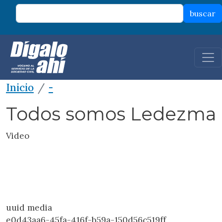
Pasar al contenido principal
buscar
Inicio
-
Todos somos Ledezma
Video
uuid media
e0d43aa6-45fa-416f-b59a-150d56c519ff