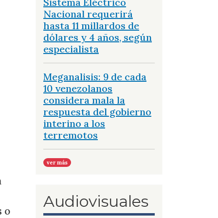
Sistema Eléctrico
Nacional requerirá
hasta 11 millardos de
dólares y 4 años, según
especialista
Meganalisis: 9 de cada
10 venezolanos
considera mala la
respuesta del gobierno
interino a los
terremotos
ver más
a
Audiovisuales
s o