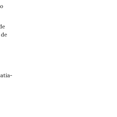
to
de
 de
atia-