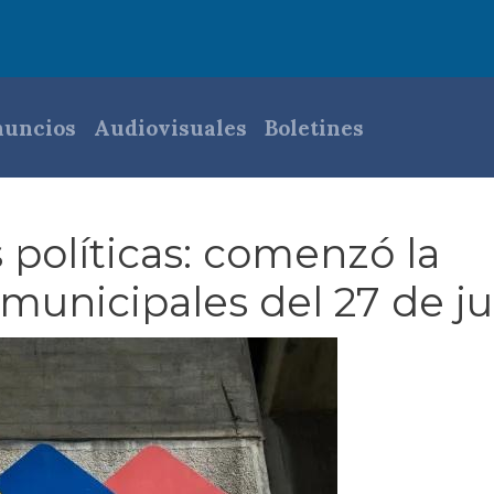
pal
uncios
Audiovisuales
Boletines
 políticas: comenzó la
municipales del 27 de ju