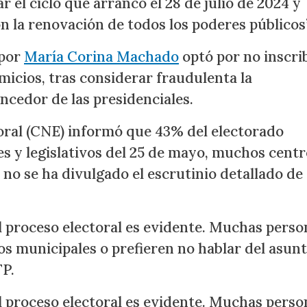
r el ciclo que arrancó el 28 de julio de 2024 y
 la renovación de todos los poderes públicos”
 por
María Corina Machado
optó por no inscri
micios, tras considerar fraudulenta la
cedor de las presidenciales.
oral (CNE) informó que 43% del electorado
es y legislativos del 25 de mayo, muchos cent
y no se ha divulgado el escrutinio detallado de
el proceso electoral es evidente. Muchas perso
os municipales o prefieren no hablar del asun
FP.
el proceso electoral es evidente. Muchas perso