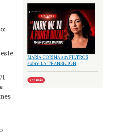
o:
este
MARÍA CORINA sin FILTROS
sobre LA TRANSICIÓN
71
ver más
a
ones
o
o