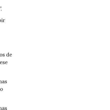
.
bir
ros de
 ese
nas
to
nas