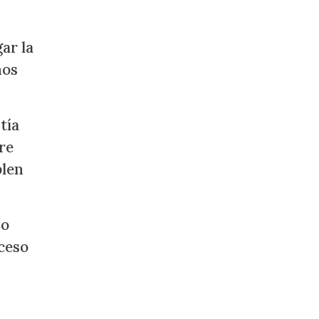
ar la
hos
tía
re
plen
do
cceso