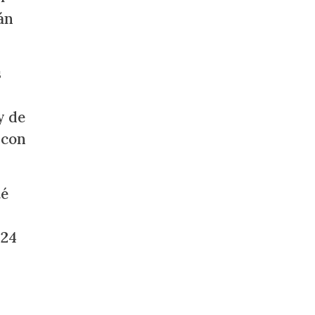
án
s
y de
 con
té
124