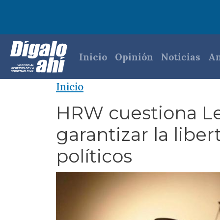
Pasar al contenido principal
Navegación princi
Inicio
Opinión
Noticias
An
Inicio
HRW cuestiona Le
garantizar la libe
políticos