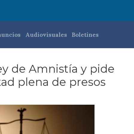
pal
uncios
Audiovisuales
Boletines
y de Amnistía y pide
rtad plena de presos