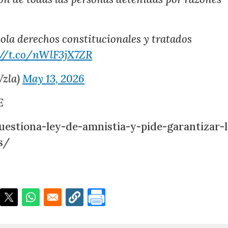
ola derechos constitucionales y tratados
://t.co/nWlF3jX7ZR
Vzla)
May 13, 2026
E
uestiona-ley-de-amnistia-y-pide-garantizar-l
s/