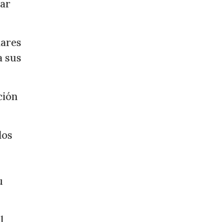
uar
lares
a sus
ción
los
u
l