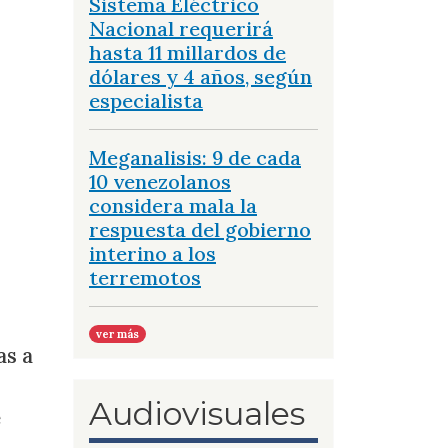
Sistema Eléctrico
Nacional requerirá
hasta 11 millardos de
dólares y 4 años, según
especialista
Meganalisis: 9 de cada
10 venezolanos
considera mala la
respuesta del gobierno
interino a los
terremotos
ver más
as a
Audiovisuales
e