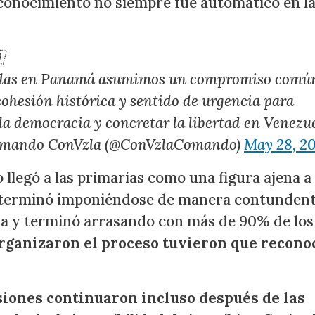
econocimiento no siempre fue automático en l

nidas en Panamá asumimos un compromiso comú
cohesión histórica y sentido de urgencia para
 la democracia y concretar la libertad en Venezue
mando ConVzla (@ConVzlaComando)
May 28, 2
llegó a las primarias como una figura ajena a
y terminó imponiéndose de manera contundent
na y terminó arrasando con más de 90% de los
 organizaron el proceso tuvieron que recono
nsiones continuaron incluso después de las