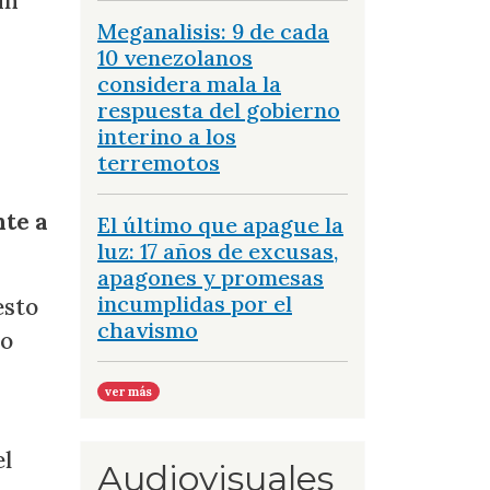
ún
Meganalisis: 9 de cada
10 venezolanos
considera mala la
respuesta del gobierno
interino a los
terremotos
nte a
El último que apague la
luz: 17 años de excusas,
apagones y promesas
incumplidas por el
esto
chavismo
to
ver más
el
Audiovisuales