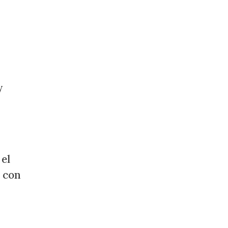
y
 el
y con