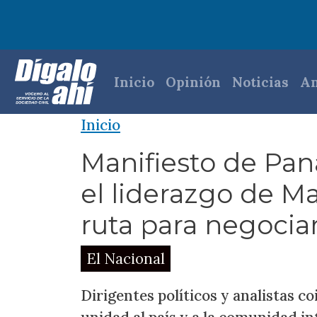
Pasar al contenido principal
Navegación princi
Inicio
Opinión
Noticias
An
Inicio
Manifiesto de Pan
el liderazgo de Ma
ruta para negociar
El Nacional
Dirigentes políticos y analistas 