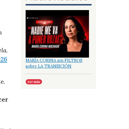
a
n
la.
026
MARÍA CORINA sin FILTROS
sobre LA TRANSICIÓN
e.
ver más
cer