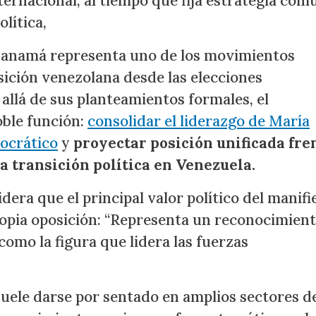
ternacional, al tiempo que fija estrategia com
lítica,
 Panamá representa uno de los movimientos
sición venezolana desde las elecciones
 allá de sus planteamientos formales, el
ble función:
consolidar el liderazgo de María
ocrático
y
proyectar posición unificada fre
a transición política en Venezuela.
dera que el principal valor político del manifi
propia oposición: “Representa un reconocimien
mo la figura que lidera las fuerzas
uele darse por sentado en amplios sectores d