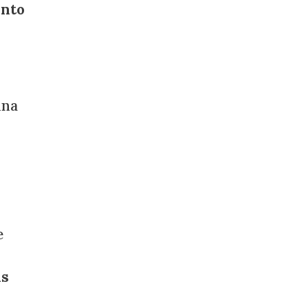
nto
una
e
as