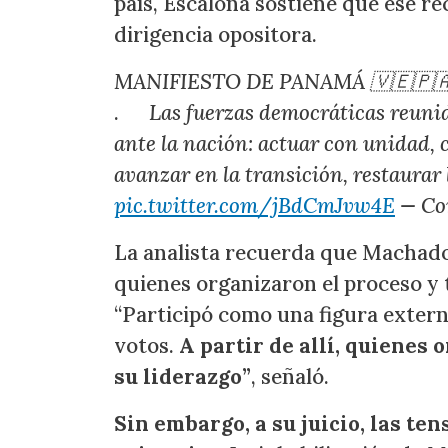
país, Escalona sostiene que ese r
dirigencia opositora.
MANIFIESTO DE PANAMÁ 🇻🇪🇵
.
Las fuerzas democráticas reu
ante la nación: actuar con unidad, 
avanzar en la transición, restaurar
pic.twitter.com/jBdCmJvw4E
— Co
La analista recuerda que Machado 
quienes organizaron el proceso 
“Participó como una figura exter
votos.
A partir de allí, quienes
su liderazgo”
, señaló.
Sin embargo, a su juicio, las te