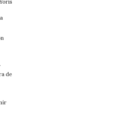
Yoris
ia
ón
y
ra de
nir