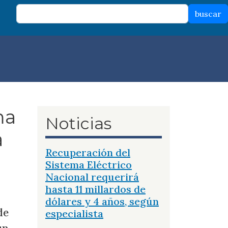
buscar
ma
Noticias
a
Recuperación del
Sistema Eléctrico
Nacional requerirá
hasta 11 millardos de
dólares y 4 años, según
de
especialista