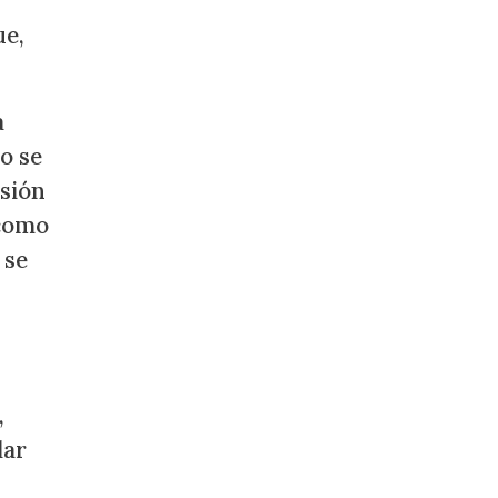
ue,
a
o se
sión
 como
 se
,
lar