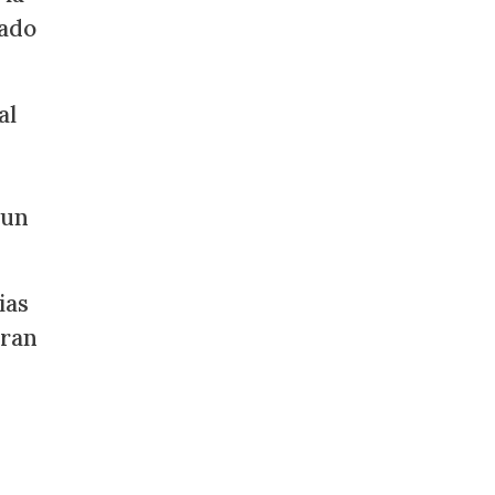
tado
al
 un
ias
eran