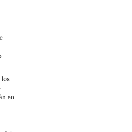
e
o
 los
o
rán en