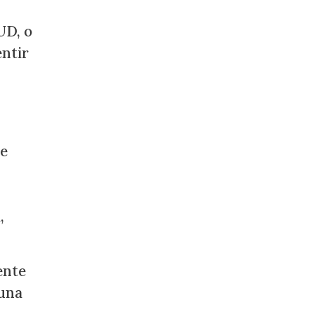
UD, o
entir
de
,
ente
 una