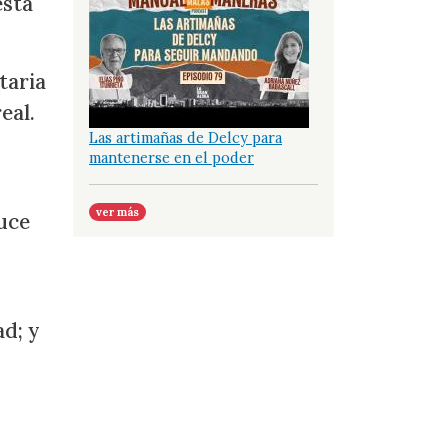
está
taria
eal.
Las artimañas de Delcy para
mantenerse en el poder
ver más
uce
ad; y