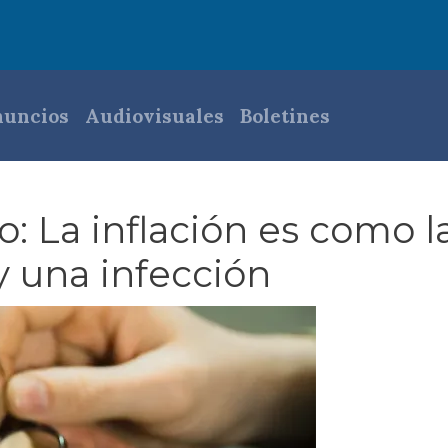
pal
uncios
Audiovisuales
Boletines
o: La inflación es como l
y una infección