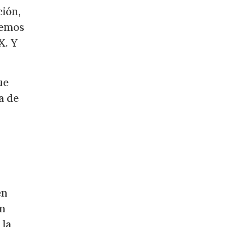
ción,
nemos
X. Y
ue
a de
en
ón
 la