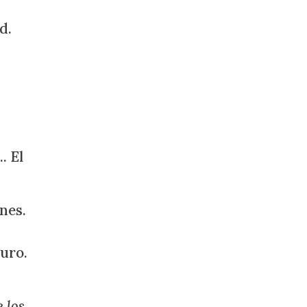
d.
. El
nes.
uro.
 los