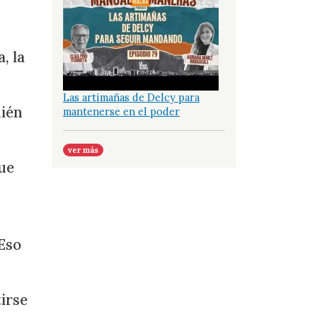
, la
Las artimañas de Delcy para
uién
mantenerse en el poder
ver más
ue
 Eso
irse