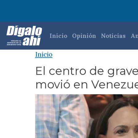
Pasar al contenido principal
Navegación princi
Inicio
Opinión
Noticias
An
Inicio
El centro de grave
movió en Venezue