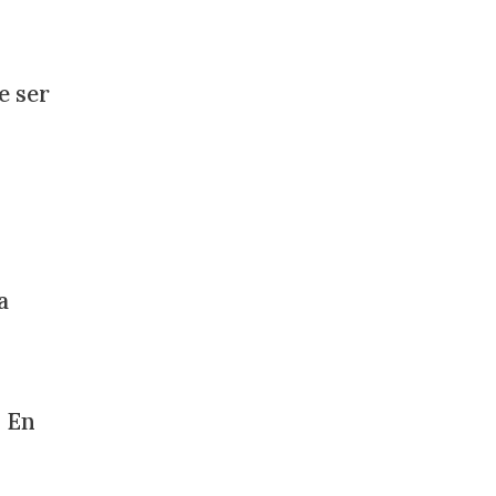
e ser
a
" En