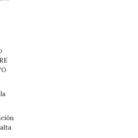
o
PRE
"O
la
nción
alta