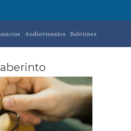
pal
uncios
Audiovisuales
Boletines
laberinto