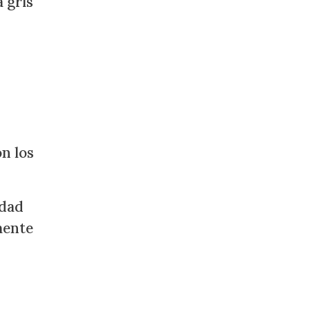
 gris
on los
idad
mente