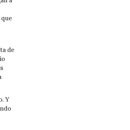
gan a
o que
ta de
io
es
a
o. Y
ando