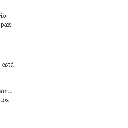
cio
 país
 está
ción…
ntos
s