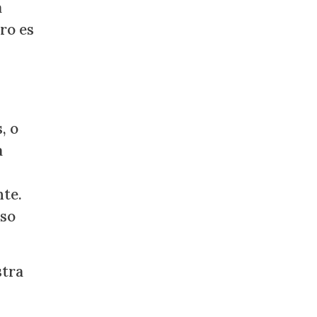
á
ro es
, o
a
nte.
eso
stra