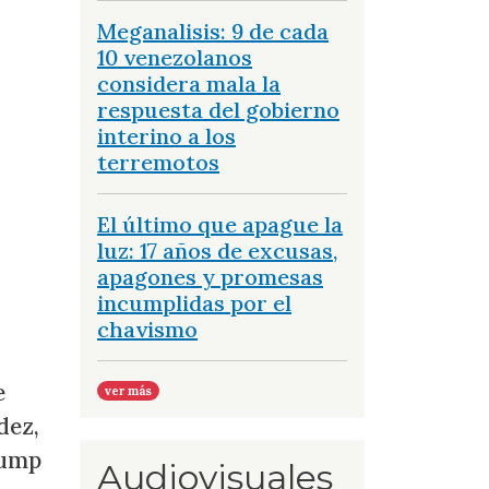
Meganalisis: 9 de cada
10 venezolanos
considera mala la
respuesta del gobierno
interino a los
terremotos
El último que apague la
luz: 17 años de excusas,
apagones y promesas
incumplidas por el
chavismo
e
ver más
dez,
rump
Audiovisuales