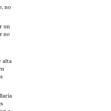
e, no
er un
or no
 alta
en
es
llaría
es