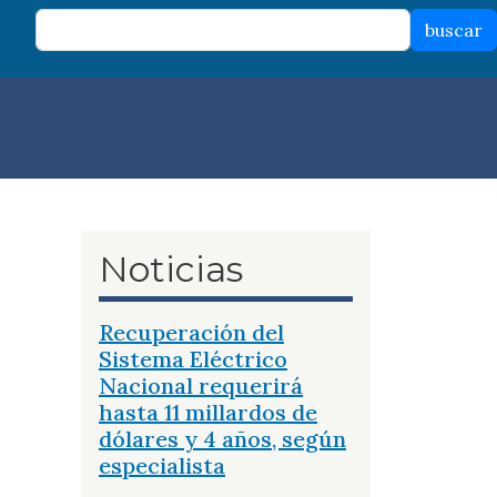
buscar
Noticias
Recuperación del
Sistema Eléctrico
Nacional requerirá
hasta 11 millardos de
dólares y 4 años, según
especialista