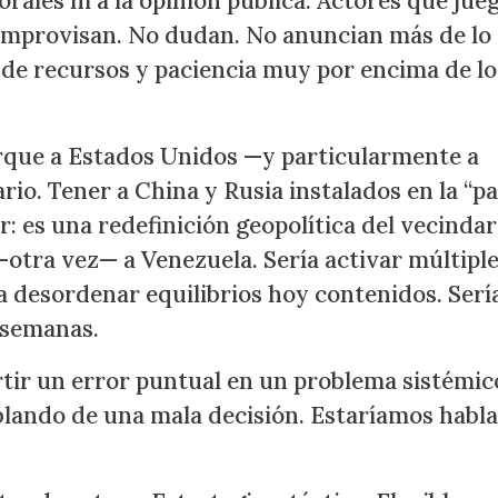
orales ni a la opinión pública. Actores que jue
 improvisan. No dudan. No anuncian más de lo
 de recursos y paciencia muy por encima de l
orque a Estados Unidos —y particularmente a
io. Tener a China y Rusia instalados en la “pa
: es una redefinición geopolítica del vecindar
—otra vez— a Venezuela. Sería activar múltipl
ía desordenar equilibrios hoy contenidos. Serí
 semanas.
rtir un error puntual en un problema sistémic
blando de una mala decisión. Estaríamos habl