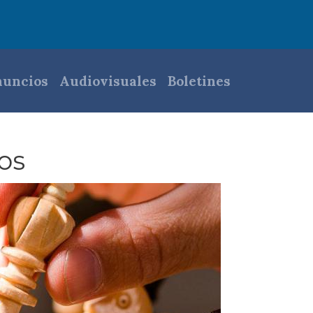
pal
uncios
Audiovisuales
Boletines
os