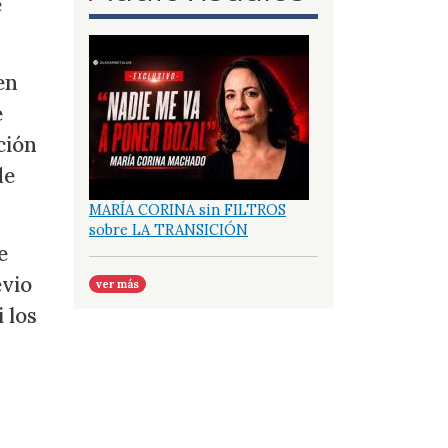
e
en
e
ción
de
MARÍA CORINA sin FILTROS
sobre LA TRANSICIÓN
e
evio
ver más
 los