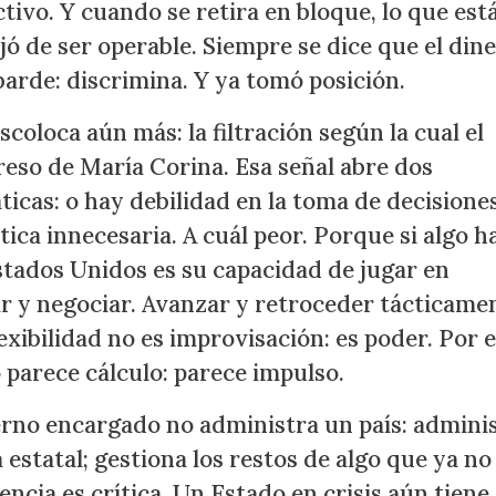
ectivo. Y cuando se retira en bloque, lo que est
ó de ser operable. Siempre se dice que el dine
barde: discrimina. Y ya tomó posición.
oloca aún más: la filtración según la cual el
eso de María Corina. Esa señal abre dos
icas: o hay debilidad en la toma de decisiones
tica innecesaria. A cuál peor. Porque si algo h
stados Unidos es su capacidad de jugar en
ar y negociar. Avanzar y retroceder tácticame
xibilidad no es improvisación: es poder. Por 
 parece cálculo: parece impulso.
erno encargado no administra un país: admini
 estatal; gestiona los restos de algo que ya no
ncia es crítica. Un Estado en crisis aún tiene