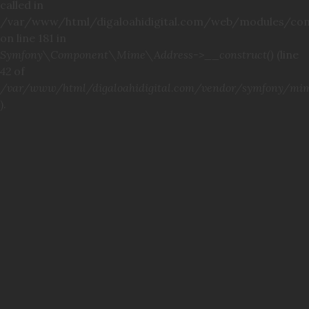
called in
/var/www/html/digaloahidigital.com/web/modules/cont
on line 181 in
Symfony\Component\Mime\Address->__construct()
(line
42
of
/var/www/html/digaloahidigital.com/vendor/symfony/mim
).