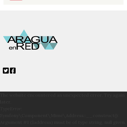
The website encountered an unexpected error. Try again
later.
TypeError
:
Symfony\Component\Mime\Address::__construct():
Argument #1 ($address) must be of type string, null given,