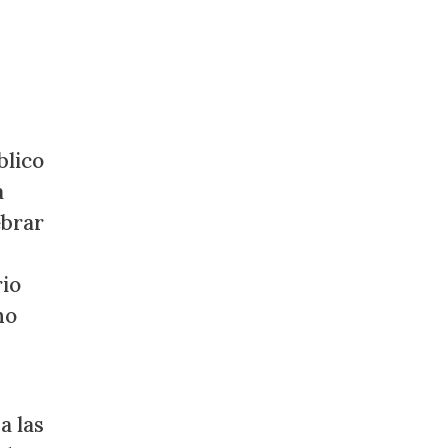
blico
a
ebrar
rio
no
a las