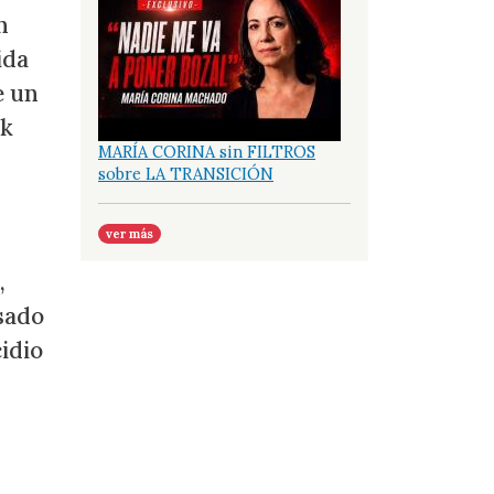
n
ida
e un
ek
MARÍA CORINA sin FILTROS
sobre LA TRANSICIÓN
ver más
,
asado
idio