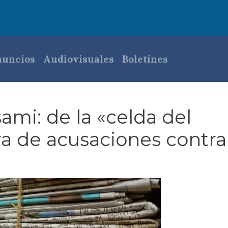
pal
uncios
Audiovisuales
Boletines
ami: de la «celda del
ra de acusaciones contra