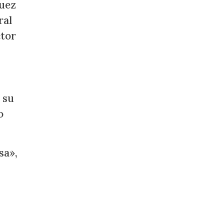
juez
ral
ctor
 su
o
sa»,
,