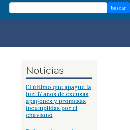
buscar
Noticias
El último que apague la
luz: 17 años de excusas,
apagones y promesas
incumplidas por el
chavismo