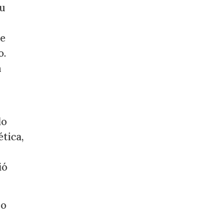
su
ue
o.
n
lo
tica,
ió
do