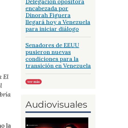
Delegación opositora
encabezada por
Dinorah Figuera
llegará hoy a Venezuela
para iniciar diálogo
Senadores de EEUU
pusieron nuevas
condiciones para la
transición en Venezuela
k El
ver más
l
abría
Audiovisuales
o la