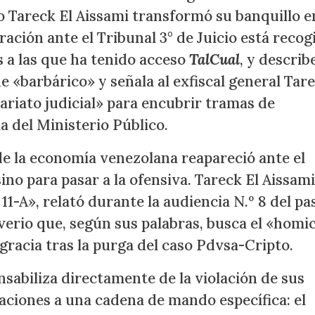
eo Tareck El Aissami transformó su banquillo e
ación ante el Tribunal 3° de Juicio está recog
s a las que ha tenido acceso
TalCual
, y describ
de «barbárico» y señala al exfiscal general Tar
ariato judicial» para encubrir tramas de
a del Ministerio Público.
de la economía venezolana reapareció ante el
ino para pasar a la ofensiva. Tareck El Aissami
11-A», relató durante la audiencia N.º 8 del p
verio que, según sus palabras, busca el «homic
racia tras la purga del caso Pdvsa-Cripto.
nsabiliza directamente de la violación de sus
ciones a una cadena de mando específica: el