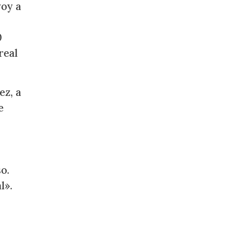
voy a
0
real
ez, a
e
o.
l».