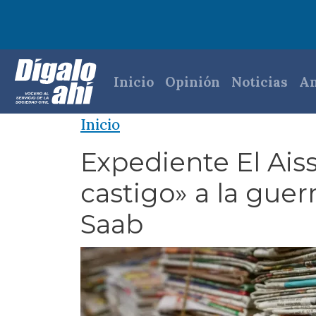
Pasar al contenido principal
Navegación princi
Inicio
Opinión
Noticias
An
Inicio
Expediente El Aiss
castigo» a la guer
Saab