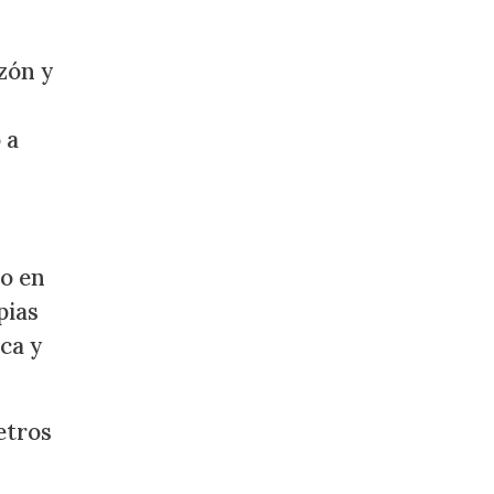
zón y
 a
vo en
pias
ca y
etros