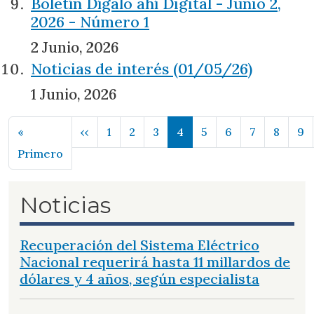
Boletín Dígalo ahí Digital - Junio 2,
2026 - Número 1
2 Junio, 2026
Noticias de interés (01/05/26)
1 Junio, 2026
Paginación
Página anterior
«
‹‹
1
2
3
4
5
6
7
8
9
Primera página
Primero
Noticias
Recuperación del Sistema Eléctrico
Nacional requerirá hasta 11 millardos de
dólares y 4 años, según especialista