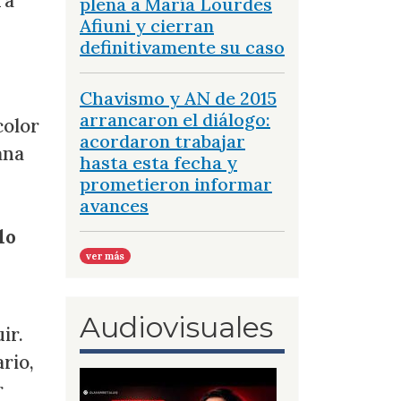
ra
plena a María Lourdes
Afiuni y cierran
definitivamente su caso
Chavismo y AN de 2015
arrancaron el diálogo:
color
acordaron trabajar
ana
hasta esta fecha y
prometieron informar
avances
lo
ver más
Audiovisuales
ir.
rio,
r