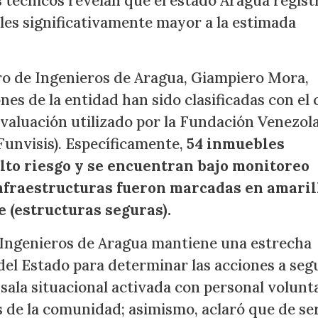
s técnicos revelan que el estado Aragua regist
les significativamente mayor a la estimada
ro de Ingenieros de Aragua, Giampiero Mora,
es de la entidad han sido clasificadas con el 
 evaluación utilizado por la Fundación Venezol
Funvisis). Específicamente,
54 inmuebles
alto riesgo y se encuentran bajo monitoreo
infraestructuras fueron marcadas en amaril
e (estructuras seguras).
 Ingenieros de Aragua mantiene una estrecha
el Estado para determinar las acciones a segu
sala situacional activada con personal volunta
es de la comunidad; asimismo, aclaró que de se