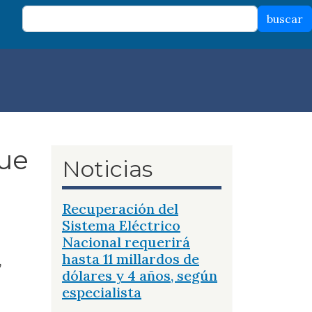
buscar
que
Noticias
Recuperación del
Sistema Eléctrico
Nacional requerirá
hasta 11 millardos de
,
dólares y 4 años, según
especialista