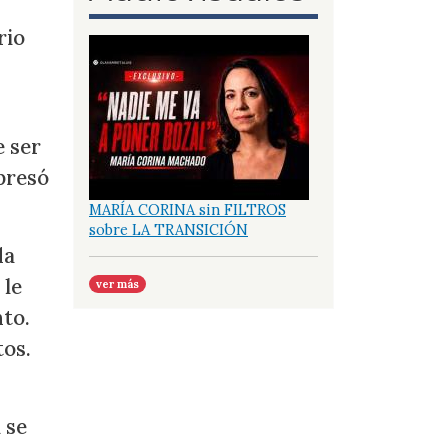
rio
 ser
xpresó
MARÍA CORINA sin FILTROS
sobre LA TRANSICIÓN
da
 le
ver más
nto.
tos.
 se