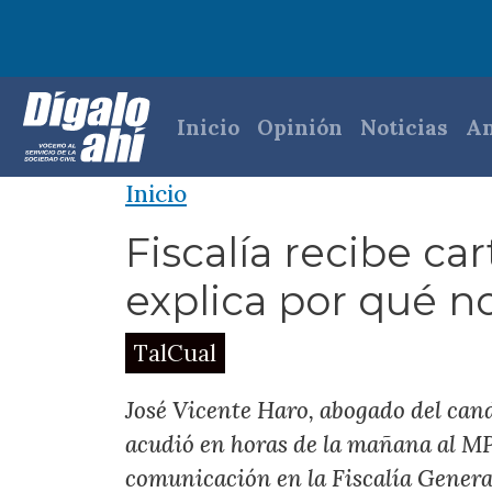
Pasar al contenido principal
Navegación princi
Inicio
Opinión
Noticias
An
Inicio
Fiscalía recibe ca
explica por qué no
TalCual
José Vicente Haro, abogado del can
acudió en horas de la mañana al MP
comunicación en la Fiscalía General