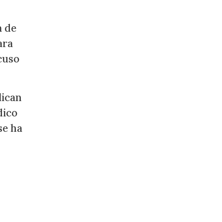
a de
ara
acuso
lican
dico
se ha