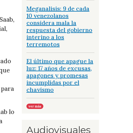
Meganalisis: 9 de cada
10 venezolanos
 Saab,
considera mala la
al,
respuesta del gobierno
interino a los
terremotos
rado
El último que apague la
luz: 17 años de excusas,
 que
apagones y promesas
incumplidas por el
 para
chavismo
ver más
ab lo
a
Audiovisuales