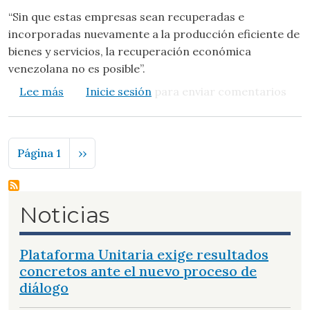
“Sin que estas empresas sean recuperadas e
incorporadas nuevamente a la producción eficiente de
bienes y servicios, la recuperación económica
venezolana no es posible”.
sobre Gerver Torres: “Sin recuperar las empr
Lee más
Inicie sesión
para enviar comentarios
Paginación
Siguiente página
Página 1
››
Noticias
Plataforma Unitaria exige resultados
concretos ante el nuevo proceso de
diálogo