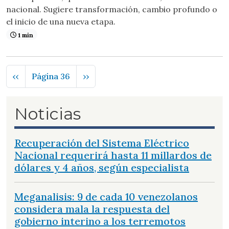
nacional. Sugiere transformación, cambio profundo o
el inicio de una nueva etapa.
1 min
Paginación
Página anterior
Siguiente página
‹‹
Página 36
››
Noticias
Recuperación del Sistema Eléctrico
Nacional requerirá hasta 11 millardos de
dólares y 4 años, según especialista
Meganalisis: 9 de cada 10 venezolanos
considera mala la respuesta del
gobierno interino a los terremotos