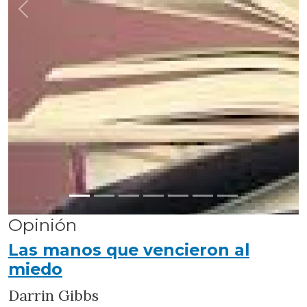
Anterior
Sigu
Opinión
Las manos que vencieron al
miedo
Darrin Gibbs