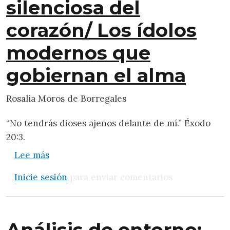
silenciosa del
corazón/ Los ídolos
modernos que
gobiernan el alma
Rosalía Moros de Borregales
“No tendrás dioses ajenos delante de mí.” Éxodo
20:3.
sobre La esclavitud silenciosa del corazó
Lee más
Inicie sesión
para enviar comentarios
Análisis de entorno: